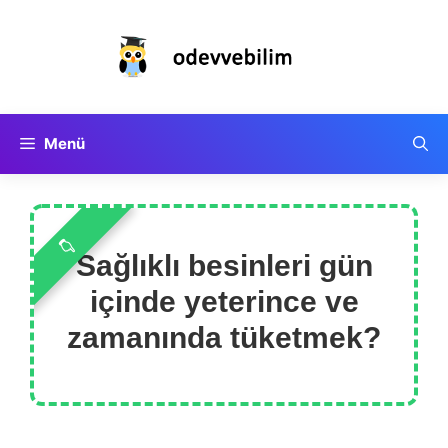
İçeriğe
atla
Menü
Sağlıklı besinleri gün
içinde yeterince ve
zamanında tüketmek?