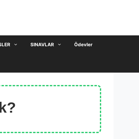
SLER
SINAVLAR
Ödevler
k?