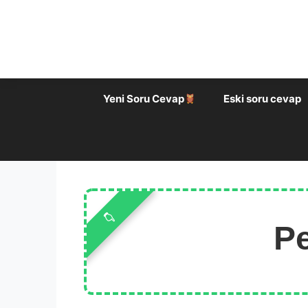
İçeriğe
atla
Yeni Soru Cevap
Eski soru cevap
P