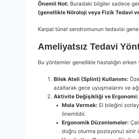
Önemli Not:
Buradaki bilgiler sadece gene
(genellikle Nöroloji veya Fizik Tedavi
Karpal tünel sendromunun tedavisi genell
Ameliyatsız Tedavi Yönt
Bu yöntemler genellikle hastalığın erken v
Bilek Ateli (Splint) Kullanımı:
Özel
azaltarak gece uyuşmalarını ve ağrı
Aktivite Değişikliği ve Ergonomi:
Mola Vermek:
El bileğini zorl
önemlidir.
Ergonomik Düzenlemeler:
Çalı
doğru oturma pozisyonu) sinir üz