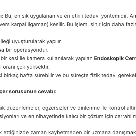
ı:
Bu, en sık uygulanan ve en etkili tedavi yöntemidir. Am
s karpal ligaman) kesilir. Bu işlem, sinir için daha fazl
ileği uyuşturularak yapılır.
sa bir operasyondur.
ir kesi ile kamera kullanılarak yapılan
Endoskopik Cerr
rı oranı çok yüksektir.
 birkaç hafta sürebilir ve bu süreçte fizik tedavi gerekebi
eçer sorusunun cevabı:
ik düzenlemeler, egzersizler ve dinlenme ile kontrol altına
ksiyonları ve en nihayetinde kalıcı bir çözüm için cerrahi
ark ettiğinizde zaman kaybetmeden bir uzmana danışmakt