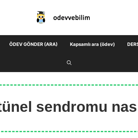
ÖDEV GÖNDER (ARA)
Kapsamlı ara (ödev)
DER
 tünel sendromu nası