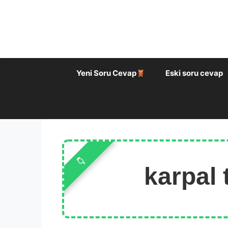
İçeriğe
atla
Yeni Soru Cevap
Eski soru cevap
karpal