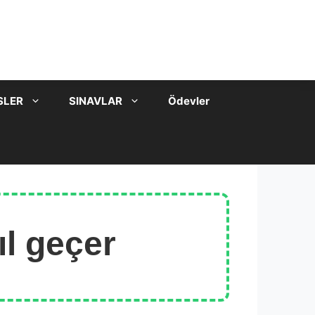
SLER
SINAVLAR
Ödevler
l geçer