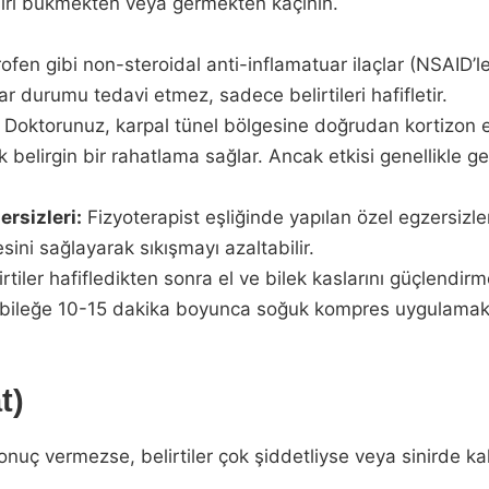
şırı bükmekten veya germekten kaçının.
ofen gibi non-steroidal anti-inflamatuar ilaçlar (NSAID’le
lar durumu tedavi etmez, sadece belirtileri hafifletir.
Doktorunuz, karpal tünel bölgesine doğrudan kortizon en
ak belirgin bir rahatlama sağlar. Ancak etkisi genellikle geç
rsizleri:
Fizyoterapist eşliğinde yapılan özel egzersizle
ini sağlayarak sıkışmayı azaltabilir.
rtiler hafifledikten sonra el ve bilek kaslarını güçlendirm
ir bileğe 10-15 dakika boyunca soğuk kompres uygulamak, 
t)
nuç vermezse, belirtiler çok şiddetliyse veya sinirde kalı