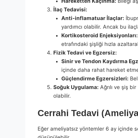
Hareketten Kaçınma:
Bileği a
İlaç Tedavisi:
Anti-inflamatuar İlaçlar:
İbupr
yardımcı olabilir. Ancak bu ilaç
Kortikosteroid Enjeksiyonları:
etrafındaki şişliği hızla azaltar
Fizik Tedavi ve Egzersiz:
Sinir ve Tendon Kaydırma Egze
içinde daha rahat hareket etmes
Güçlendirme Egzersizleri:
Beli
Soğuk Uygulama:
Ağrılı ve şiş b
olabilir.
Cerrahi Tedavi (Ameliya
Eğer ameliyatsız yöntemler 6 ay içinde so
düşünülebilir.