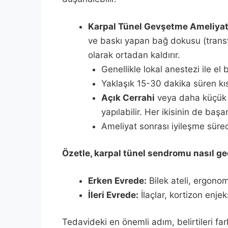
Karpal Tünel Gevşetme Ameliyat
ve baskı yapan bağ dokusu (transver
olarak ortadan kaldırır.
Genellikle lokal anestezi ile el b
Yaklaşık 15-30 dakika süren kı
Açık Cerrahi
veya daha küçük b
yapılabilir. Her ikisinin de başa
Ameliyat sonrası iyileşme süreci
Özetle, karpal tünel sendromu nasıl g
Erken Evrede:
Bilek ateli, ergonom
İleri Evrede:
İlaçlar, kortizon enje
Tedavideki en önemli adım, belirtileri f