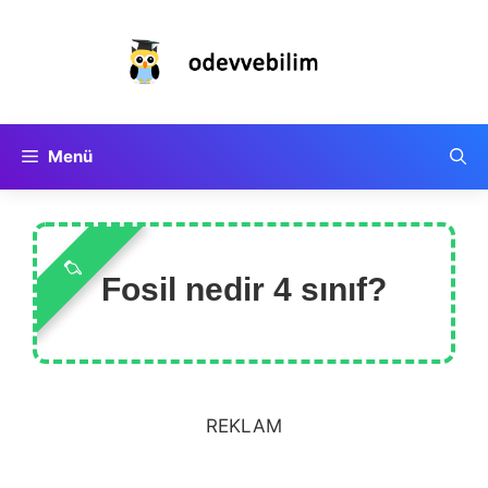
İçeriğe
atla
Menü
Fosil nedir 4 sınıf?
REKLAM