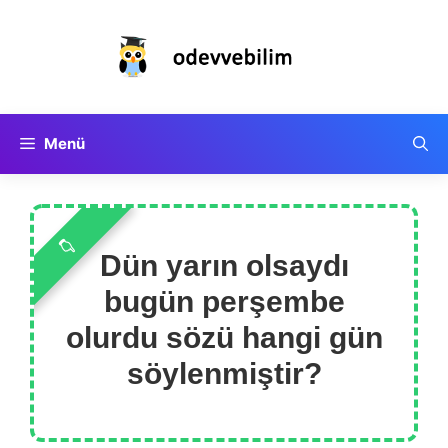
İçeriğe
atla
Menü
Dün yarın olsaydı
bugün perşembe
olurdu sözü hangi gün
söylenmiştir?