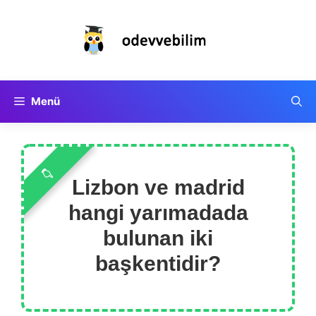
İçeriğe
atla
Menü
Lizbon ve madrid
hangi yarımadada
bulunan iki
başkentidir?