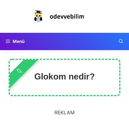
İçeriğe
atla
Menü
Glokom nedir?
REKLAM