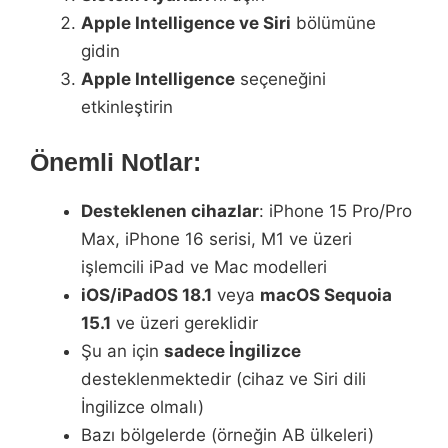
Apple Intelligence ve Siri
bölümüne
gidin
Apple Intelligence
seçeneğini
etkinleştirin
Önemli Notlar:
Desteklenen cihazlar
: iPhone 15 Pro/Pro
Max, iPhone 16 serisi, M1 ve üzeri
işlemcili iPad ve Mac modelleri
iOS/iPadOS 18.1
veya
macOS Sequoia
15.1
ve üzeri gereklidir
Şu an için
sadece İngilizce
desteklenmektedir (cihaz ve Siri dili
İngilizce olmalı)
Bazı bölgelerde (örneğin AB ülkeleri)