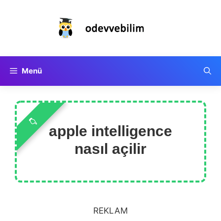
İçeriğe
atla
Menü
apple intelligence
nasıl açilir
REKLAM