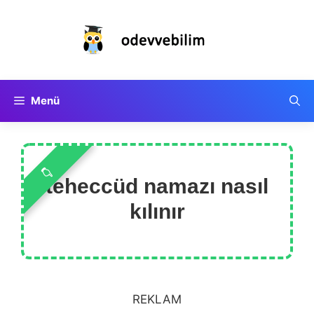
İçeriğe
atla
Menü
teheccüd namazı nasıl
kılınır
REKLAM