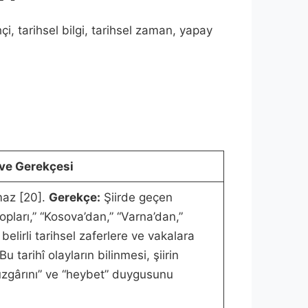
çi, tarihsel bilgi, tarihsel zaman, yapay
ve Gerekçesi
maz [20].
Gerekçe:
Şiirde geçen
opları,” “Kosova’dan,” “Varna’dan,”
 belirli tarihsel zaferlere ve vakalara
u tarihî olayların bilinmesi, şiirin
rüzgârını” ve “heybet” duygusunu