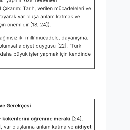
i yapının özel nedenleri
l Çıkarım: Tarih, verilen mücadeleleri ve
vrayarak var oluşa anlam katmak ve
in önemlidir [18, 24]).
 bağımsızlık, millî mücadele, dayanışma,
oplumsal aidiyet duygusu [22]. “Türk
 daha büyük işler yapmak için kendinde
ve Gerekçesi
ve
kökenlerini öğrenme merakı
[24],
], var oluşlarına anlam katma ve
aidiyet