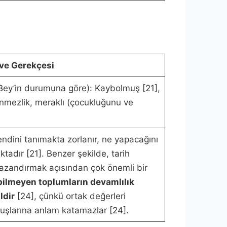
ve Gerekçesi
ey’in durumuna göre): Kaybolmuş [21],
bilinmezlik, meraklı (çocukluğunu ve
endini tanımakta zorlanır, ne yapacağını
tadır [21]. Benzer şekilde, tarih
 kazandırmak açısından çok önemli bir
 bilmeyen toplumların devamlılık
ldir
[24], çünkü ortak değerleri
uşlarına anlam katamazlar [24].