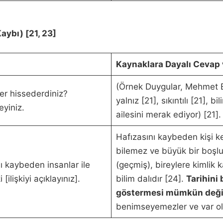
aybı) [21, 23]
Kaynaklara Dayalı Cevap 
(Örnek Duygular, Mehmet B
er hissederdiniz?
yalnız [21], sıkıntılı [21], 
eyiniz.
ailesini merak ediyor) [21].
Hafızasını kaybeden kişi k
bilemez ve büyük bir boşluk
ı kaybeden insanlar ile
(geçmiş), bireylere kimlik
ilişkiyi açıklayınız].
bilim dalıdır [24].
Tarihini
göstermesi mümkün deği
benimseyemezler ve var ol