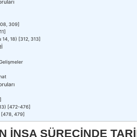
ruları
]
308, 309]
11]
 14, 18) [312, 313]
İ
 Gelişmeler
nat
ruları
]
-13) [472-476]
) [478, 479]
İN İNŞA SÜRECİNDE TAR