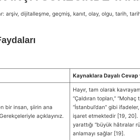
rşiv, dijitalleşme, geçmiş, kanıt, olay, olgu, tarih, tarih
Faydaları
Kaynaklara Dayalı Cevap 
Hayır, tam olarak kavraya
“Çaldıran topları,” “Mohaç t
n bir insan, şiirin ana
“İstanbul’dan” gibi ifadeler,
erekçeleriyle açıklayınız.
işaret etmektedir [19, 20]. B
yarattığı “büyük hâtıralar 
anlamayı sağlar [19].