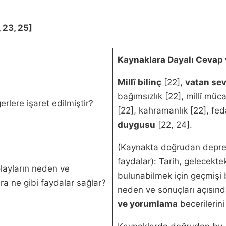
 23, 25]
Kaynaklara Dayalı Cevap 
Millî bilinç
[22],
vatan sev
bağımsızlık [22], millî müc
rlere işaret edilmiştir?
[22], kahramanlık [22], fed
duygusu
[22, 24].
(Kaynakta doğrudan depre
faydalar): Tarih, gelecekte
olayların neden ve
bulunabilmek için geçmişi bi
ra ne gibi faydalar sağlar?
neden ve sonuçları açısınd
ve yorumlama
becerilerini 