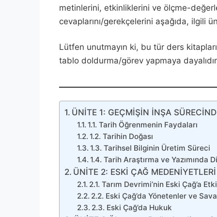
metinlerini, etkinliklerini ve ölçme-değer
cevaplarını/gerekçelerini aşağıda, ilgili 
Lütfen unutmayın ki, bu tür ders kitapl
tablo doldurma/görev yapmaya dayalıdır; 
ÜNİTE 1: GEÇMİŞİN İNŞA SÜRECİND
1.1. Tarih Öğrenmenin Faydaları
1.2. Tarihin Doğası
1.3. Tarihsel Bilginin Üretim Süreci
1.4. Tarih Araştırma ve Yazımında D
ÜNİTE 2: ESKİ ÇAĞ MEDENİYETLERİ
2.1. Tarım Devrimi’nin Eski Çağ’a Etki
2.2. Eski Çağ’da Yönetenler ve Sava
2.3. Eski Çağ’da Hukuk