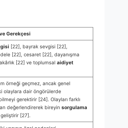
ve Gerekçesi
gisi
[22], bayrak sevgisi [22],
adele [22], cesaret [22], dayanışma
akârlık [22] ve toplumsal
aidiyet
m örneği geçmez, ancak genel
ki olaylara dair öngörülerde
lmeyi gerektirir [24]. Olayları farklı
an değerlendirerek bireyin
sorgulama
geliştirir [27].