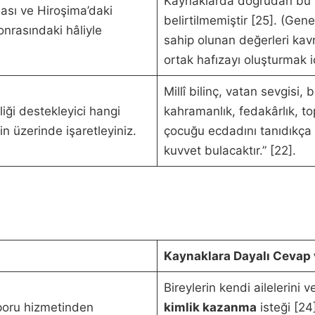
Kaynaklarda doğrudan bu ik
ması ve Hiroşima’daki
belirtilmemiştir [25]. (Gene
nrasındaki hâliyle
sahip olunan değerleri ka
ortak hafızayı oluşturmak iç
Millî bilinç, vatan sevgisi,
liği destekleyici hangi
kahramanlık, fedakârlık, t
in üzerinde işaretleyiniz.
çocuğu ecdadını tanıdıkça
kuvvet bulacaktır.” [22].
Kaynaklara Dayalı Cevap 
Bireylerin kendi ailelerini 
poru hizmetinden
kimlik kazanma
isteği [24