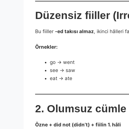
Düzensiz fiiller (Ir
Bu fiiller
-ed takısı almaz
, ikinci hâlleri fa
Örnekler:
go → went
see → saw
eat → ate
2. Olumsuz cümle
Özne + did not (didn’t) + fiilin 1. hâli