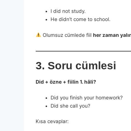
I did not study.
He didn’t come to school.
Olumsuz cümlede fiil
her zaman yalı
3. Soru cümlesi
Did + özne + fiilin 1. hâli?
Did you finish your homework?
Did she call you?
Kısa cevaplar: