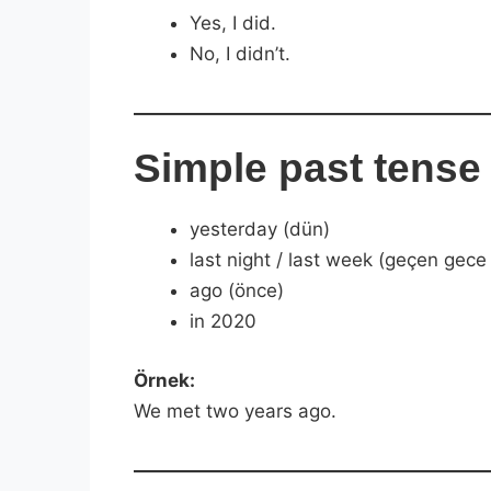
Yes, I did.
No, I didn’t.
Simple past tense 
yesterday (dün)
last night / last week (geçen gece 
ago (önce)
in 2020
Örnek:
We met two years ago.