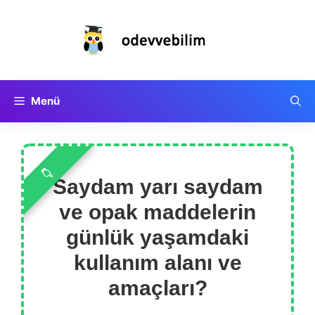
İçeriğe
atla
Menü
Saydam yarı saydam
ve opak maddelerin
günlük yaşamdaki
kullanım alanı ve
amaçları?