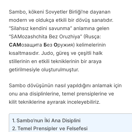
Sambo, kökeni Sovyetler Birliği’ne dayanan
modern ve oldukça etkili bir dövüş sanatıdır.
“Silahsız kendini savunma” anlamına gelen
“SAMozashchita Bez Oruzhiya” (Rusça:
САМ
озащита
Б
ез
О
ружия) kelimelerinin
kısaltmasıdır. Judo, güreş ve çeşitli halk
stillerinin en etkili tekniklerinin bir araya
getirilmesiyle oluşturulmuştur.
Sambo dövüşünün nasıl yapıldığını anlamak için
onu ana disiplinlerine, temel prensiplerine ve
kilit tekniklerine ayırarak inceleyebiliriz.
Sambo’nun İki Ana Disiplini
Temel Prensipler ve Felsefesi