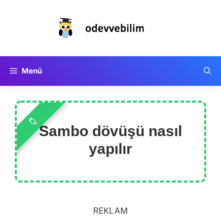
İçeriğe
atla
Menü
Sambo dövüşü nasıl
yapılır
REKLAM