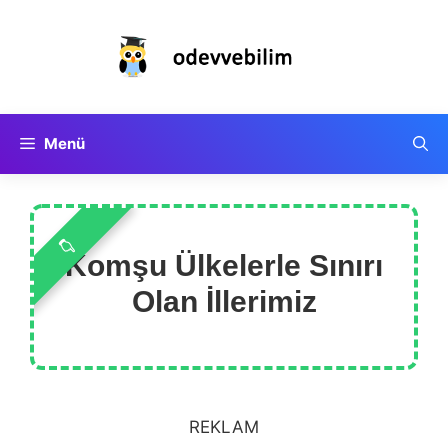
İçeriğe
atla
Menü
Komşu Ülkelerle Sınırı
Olan İllerimiz
REKLAM