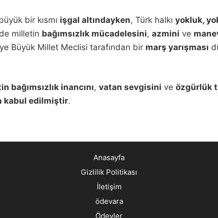
büyük bir kısmı
işgal altındayken
, Türk halkı
yokluk, yo
de milletin
bağımsızlık mücadelesini
,
azmini
ve
mane
ye Büyük Millet Meclisi tarafından bir
marş yarışması
dü
tin bağımsızlık inancını
,
vatan sevgisini
ve
özgürlük 
 kabul edilmiştir
.
Anasayfa
Gizlilik Politikası
İletişim
ödevara
Ödevler