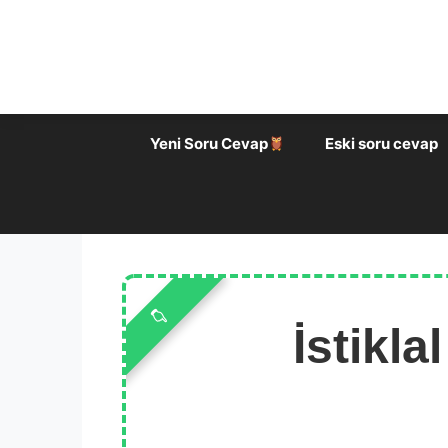
İçeriğe
atla
Yeni Soru Cevap
Eski soru cevap
İstikla