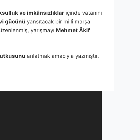
ksulluk ve imkânsızlıklar
içinde vatanını
vi gücünü
yansıtacak bir millî marşa
zenlenmiş, yarışmayı
Mehmet Âkif
tutkusunu
anlatmak amacıyla yazmıştır.