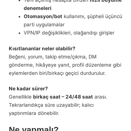
Yeni açılmış hesapta birden
hızlı büyüme
denemeleri
Otomasyon/bot
kullanımı, şüpheli üçüncü
parti uygulamalar
VPN/IP değişiklikleri, olağandışı girişler
Kısıtlananlar neler olabilir?
Beğeni, yorum, takip etme/çıkma, DM
gönderme, hikâyeye yanıt, profil düzenleme gibi
eylemlerden biri/birkaçı geçici durdurulur.
Ne kadar sürer?
Genellikle
birkaç saat – 24/48 saat
arası.
Tekrarlandıkça süre uzayabilir; kalıcı
yaptırımlara dönebilir.
Ne yapmalı?