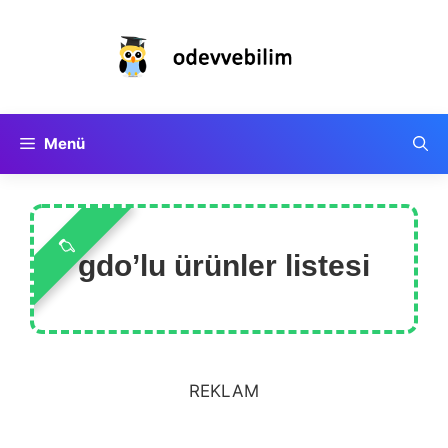
İçeriğe
atla
Menü
gdo’lu ürünler listesi
REKLAM