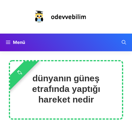
İçeriğe
atla
Menü
dünyanın güneş
etrafında yaptığı
hareket nedir