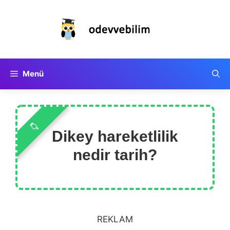
İçeriğe
atla
Menü
Dikey hareketlilik
nedir tarih?
REKLAM