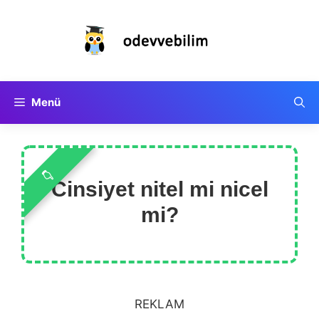
İçeriğe
atla
Menü
Cinsiyet nitel mi nicel
mi?
REKLAM