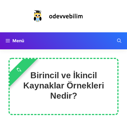
İçeriğe
atla
Menü
Birincil ve İkincil
Kaynaklar Örnekleri
Nedir?