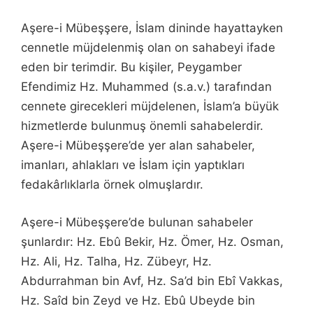
Aşere-i Mübeşşere, İslam dininde hayattayken
cennetle müjdelenmiş olan on sahabeyi ifade
eden bir terimdir. Bu kişiler, Peygamber
Efendimiz Hz. Muhammed (s.a.v.) tarafından
cennete girecekleri müjdelenen, İslam’a büyük
hizmetlerde bulunmuş önemli sahabelerdir.
Aşere-i Mübeşşere’de yer alan sahabeler,
imanları, ahlakları ve İslam için yaptıkları
fedakârlıklarla örnek olmuşlardır.
Aşere-i Mübeşşere’de bulunan sahabeler
şunlardır: Hz. Ebû Bekir, Hz. Ömer, Hz. Osman,
Hz. Ali, Hz. Talha, Hz. Zübeyr, Hz.
Abdurrahman bin Avf, Hz. Sa’d bin Ebî Vakkas,
Hz. Saîd bin Zeyd ve Hz. Ebû Ubeyde bin