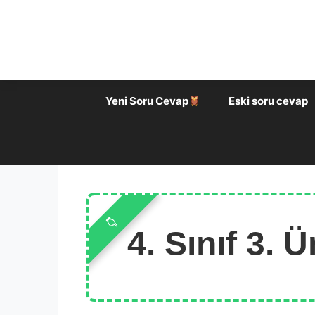
İçeriğe
atla
Yeni Soru Cevap
Eski soru cevap
4. Sınıf 3.