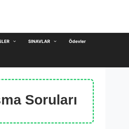
SLER
SINAVLAR
Ödevler
şma Soruları