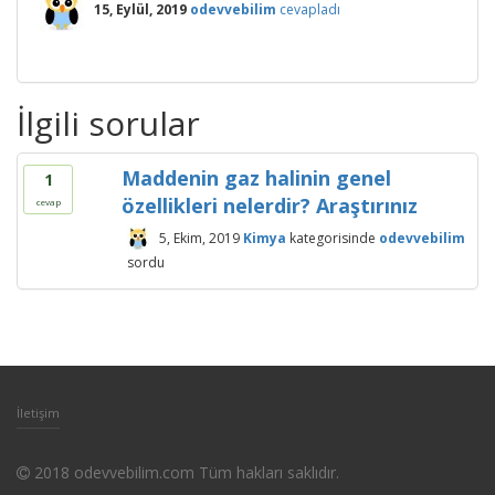
15, Eylül, 2019
odevvebilim
cevapladı
İlgili sorular
Maddenin gaz halinin genel
1
özellikleri nelerdir? Araştırınız
cevap
5, Ekim, 2019
Kimya
kategorisinde
odevvebilim
sordu
İletişim
2018 odevvebilim.com Tüm hakları saklıdır.