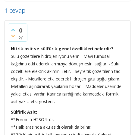
1
cevap
0
oy
Nitrik asit ve sülfürik genel özellikleri nelerdir?
Sulu çözeltilere hidrojen iyonu verir. - Mavi turnusal
kağıdına etki ederek kırmızıya dönüşmesini sağlar. - Sulu
çözeltilere elektrik akımını iletir. - Seyreltik çözeltilerin tadı
ekşidir. - Metallere etki ederek hidrojen gazı açığa çıkarır.
Metalleri aşındırarak yapılarını bozar. - Maddeler üzerinde
yakıcı etkisi vardır. Karınca ısırdığında karıncadaki formik
asit yakıcı etki gösterir.
Sülfirik Asit;
**Formülü H2SO4'tür.
**Halk arasında akü asidi olarak da bilinir.
**Güçlü bir asittir kullanımında ciddi güvenlik önlemi