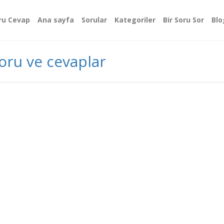
ru Cevap
Ana sayfa
Sorular
Kategoriler
Bir Soru Sor
Blo
soru ve cevaplar