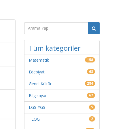
Tüm kategoriler
Matematik
158
Edebiyat
68
Genel Kültür
284
Bilgisayar
67
LGS-YGS
5
TEOG
2