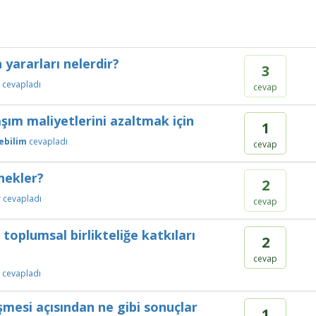
 yararları nelerdir?
3
cevapladı
cevap
aşım maliyetlerini azaltmak için
1
ebilim
cevapladı
cevap
rnekler?
2
r
cevapladı
cevap
oplumsal birlikteliğe katkıları
2
cevap
cevapladı
şmesi açısından ne gibi sonuçlar
1