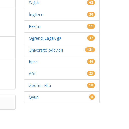
Sağlık
62
İngilizce
30
Resim
11
Öğrenci Lagaluga
32
Üniversite ödevleri
131
Kpss
46
Aöf
25
Zoom - Eba
10
Oyun
6