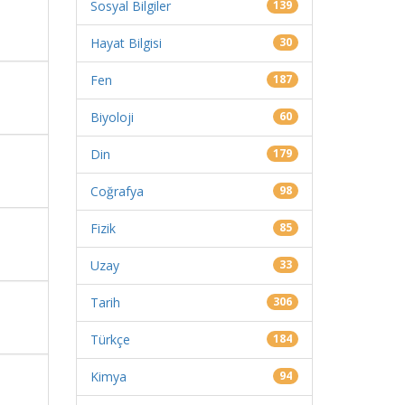
Sosyal Bilgiler
139
Hayat Bilgisi
30
Fen
187
Biyoloji
60
Din
179
Coğrafya
98
Fizik
85
Uzay
33
Tarih
306
Türkçe
184
Kimya
94