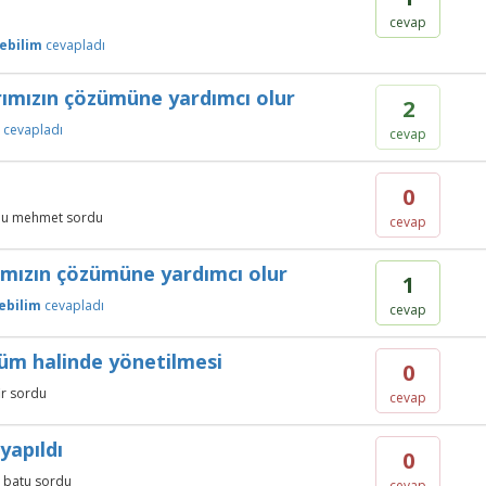
cevap
ebilim
cevapladı
arımızın çözümüne yardımcı olur
2
cevapladı
cevap
0
lu mehmet
sordu
cevap
rımızın çözümüne yardımcı olur
1
ebilim
cevapladı
cevap
ölüm halinde yönetilmesi
0
ir
sordu
cevap
yapıldı
0
 batu
sordu
cevap