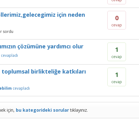
llerimiz,gelecegimiz için neden
0
cevap
ir
sordu
rımızın çözümüne yardımcı olur
1
cevapladı
cevap
oplumsal birlikteliğe katkıları
1
cevap
ebilim
cevapladı
ek için,
bu kategorideki sorular
tıklayınız.