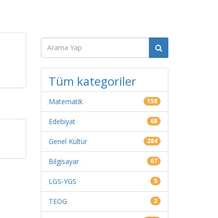
Tüm kategoriler
Matematik
158
Edebiyat
68
Genel Kültür
284
Bilgisayar
67
LGS-YGS
5
TEOG
2