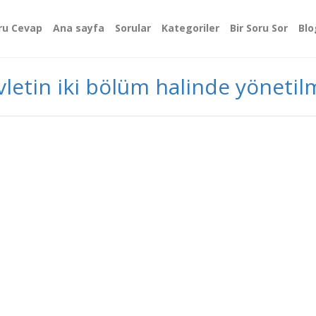
ru Cevap
Ana sayfa
Sorular
Kategoriler
Bir Soru Sor
Blo
evletin iki bölüm halinde yönetil