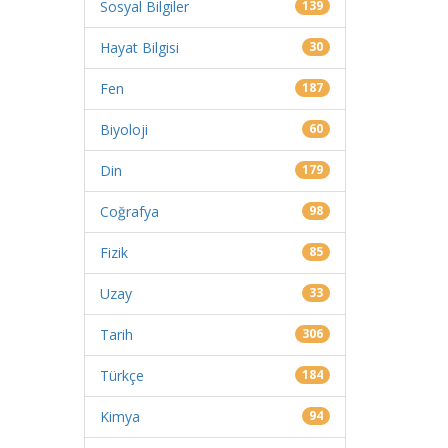
Sosyal Bilgiler
139
Hayat Bilgisi
30
Fen
187
Biyoloji
60
Din
179
Coğrafya
98
Fizik
85
Uzay
33
Tarih
306
Türkçe
184
Kimya
94