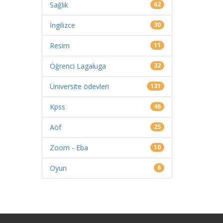
Sağlık
62
İngilizce
30
Resim
11
Öğrenci Lagaluga
32
Üniversite ödevleri
131
Kpss
46
Aöf
25
Zoom - Eba
10
Oyun
6