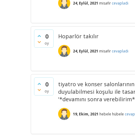
24, Eylül, 2021
misafir
cevapladı
0
Hoparlör takılır
oy
24, Eylül, 2021
misafir
cevapladı
0
tiyatro ve konser salonlarının
duyulabilmesi koşulu ile tasa
oy
'*devamını sonra verebilirim*
19, Ekim, 2021
hebele hübele
cevap