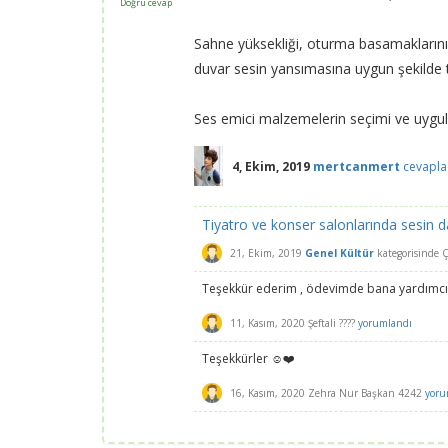
Doğru cevap
Sahne yüksekliği, oturma basamaklarının 
duvar sesin yansımasına uygun şekilde t
Ses emici malzemelerin seçimi ve uygul
4, Ekim, 2019
mertcanmert
cevapla
Tiyatro ve konser salonlarında sesin d
21, Ekim, 2019
Genel Kültür
kategorisinde
Ç
Teşekkür ederim , ödevimde bana yardımcı
11, Kasım, 2020
Şeftali ????
yorumlandı
Teşekkürler ☺️❤️
16, Kasım, 2020
Zehra Nur Başkan 4242
yoru