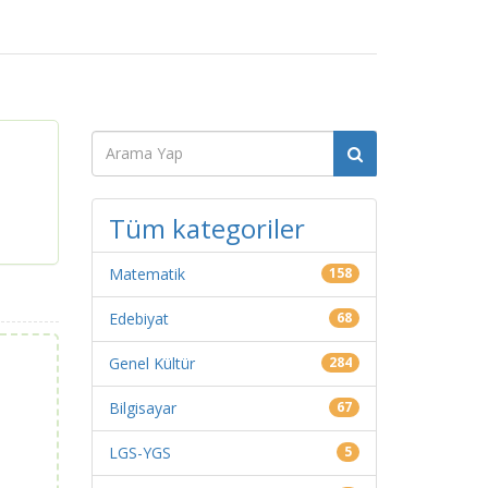
Tüm kategoriler
Matematik
158
Edebiyat
68
Genel Kültür
284
Bilgisayar
67
LGS-YGS
5