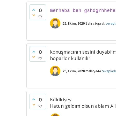
0
merhaba ben gshdgrhheh
oy
26, Ekim, 2020
Zehra toprak
cevapl
0
konuşmacının sesini duyabilme
höparlör kullanılır
oy
26, Ekim, 2020
malatya44
cevapladı
0
Kdldldşeş
Hatun geldım olsun ablam All
oy