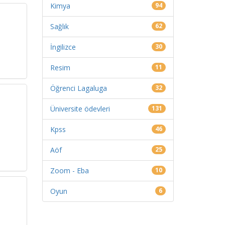
Kimya
94
Sağlık
62
İngilizce
30
Resim
11
Öğrenci Lagaluga
32
Üniversite ödevleri
131
Kpss
46
Aöf
25
Zoom - Eba
10
Oyun
6