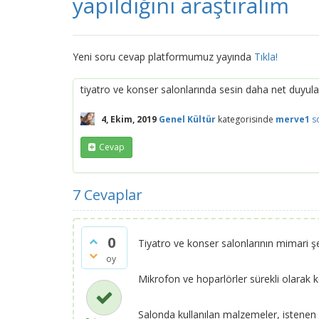
yapıldığını araştıralım
Yeni soru cevap platformumuz yayında
Tıkla!
tiyatro ve konser salonlarında sesin daha net duyulabi
4, Ekim, 2019
Genel Kültür
kategorisinde
merve1
s
Cevap
7
Cevaplar
0
Tiyatro ve konser salonlarının mimari şe
oy
Mikrofon ve hoparlörler sürekli olarak ko
Salonda kullanılan malzemeler, istenen i