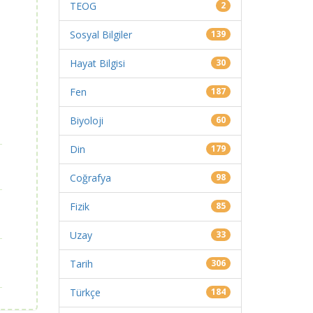
TEOG
2
Sosyal Bilgiler
139
Hayat Bilgisi
30
Fen
187
Biyoloji
60
Din
179
Coğrafya
98
Fizik
85
Uzay
33
Tarih
306
Türkçe
184