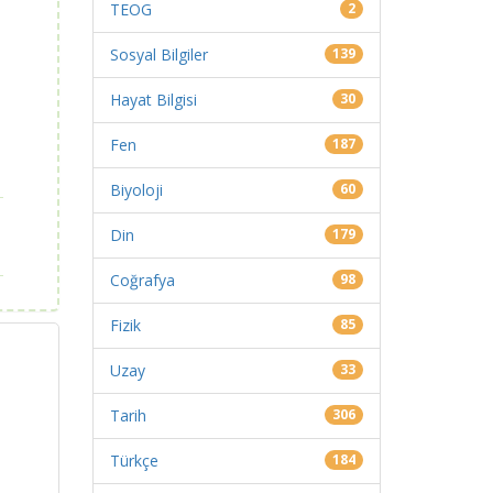
TEOG
2
Sosyal Bilgiler
139
Hayat Bilgisi
30
Fen
187
Biyoloji
60
Din
179
Coğrafya
98
Fizik
85
Uzay
33
Tarih
306
Türkçe
184