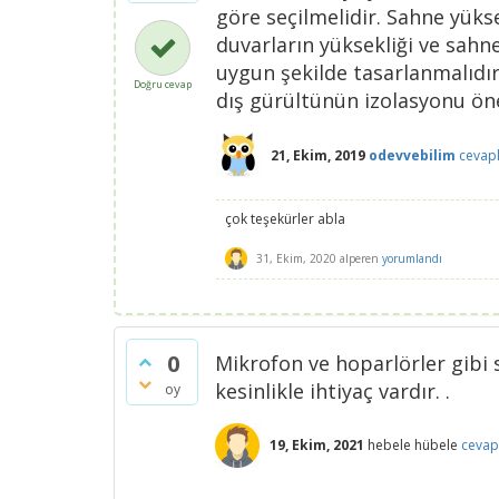
göre seçilmelidir. Sahne yüks
duvarların yüksekliği ve sahn
uygun şekilde tasarlanmalıdı
Doğru cevap
dış gürültünün izolasyonu ön
21, Ekim, 2019
odevvebilim
cevap
çok teşekürler abla
31, Ekim, 2020
alperen
yorumlandı
0
Mikrofon ve hoparlörler gibi s
kesinlikle ihtiyaç vardır. .
oy
19, Ekim, 2021
hebele hübele
cevap