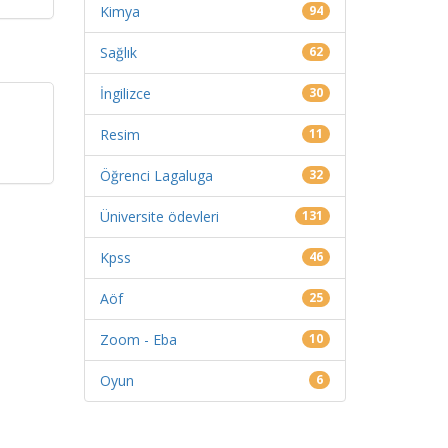
Kimya
94
Sağlık
62
İngilizce
30
Resim
11
Öğrenci Lagaluga
32
Üniversite ödevleri
131
Kpss
46
Aöf
25
Zoom - Eba
10
Oyun
6