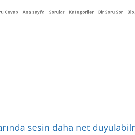
ru Cevap
Ana sayfa
Sorular
Kategoriler
Bir Soru Sor
Blo
arında sesin daha net duyulabil