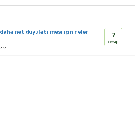
daha net duyulabilmesi için neler
7
cevap
sordu