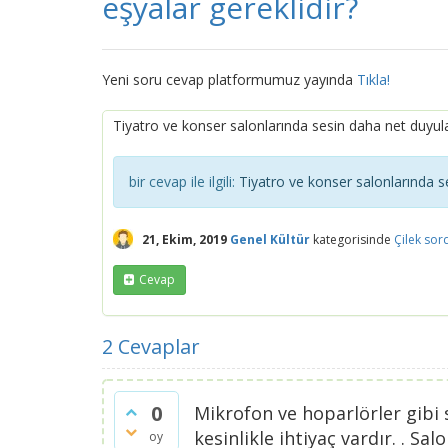
eşyalar gereklidir?
Yeni soru cevap platformumuz yayında
Tıkla!
Tiyatro ve konser salonlarında sesin daha net duyulab
bir cevap ile ilgili:
Tiyatro ve konser salonlarında se
21, Ekim, 2019
Genel Kültür
kategorisinde
Çilek
sor
Cevap
2
Cevaplar
0
Mikrofon ve hoparlörler gibi 
kesinlikle ihtiyaç vardır. . Sa
oy