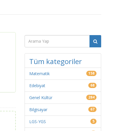
Tüm kategoriler
Matematik
158
Edebiyat
68
Genel Kültür
284
Bilgisayar
67
LGS-YGS
5