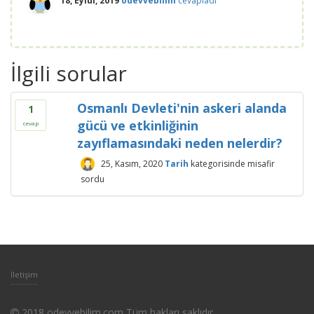
18, Eylül, 2019
odevvebilim
cevapladı
İlgili sorular
Osmanlı Devleti'nin askeri alanda
1
gücü ve etkinliğinin
cevap
zayıflamasındaki neden nelerdir?
25, Kasım, 2020
Tarih
kategorisinde
misafir
sordu
İletişim
2018 odevvebilim.com Tüm hakları saklıdır.