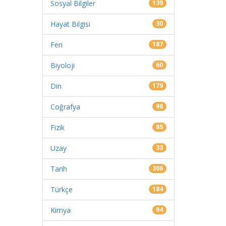
Sosyal Bilgiler
139
Hayat Bilgisi
30
Fen
187
Biyoloji
60
Din
179
Coğrafya
98
Fizik
85
Uzay
33
Tarih
306
Türkçe
184
Kimya
94