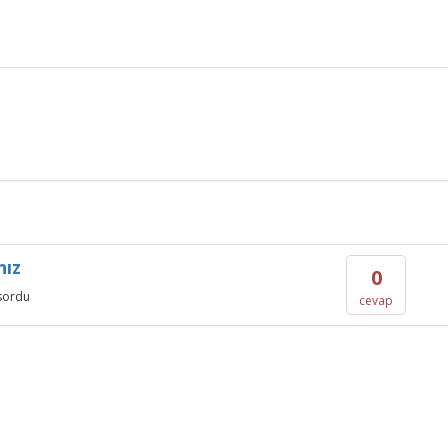
nız
0
sordu
cevap