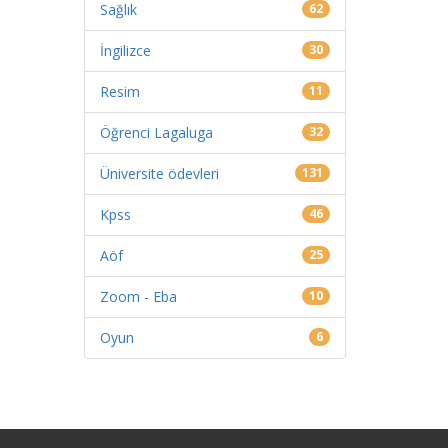
Sağlık
62
İngilizce
30
Resim
11
Öğrenci Lagaluga
32
Üniversite ödevleri
131
Kpss
46
Aöf
25
Zoom - Eba
10
Oyun
6