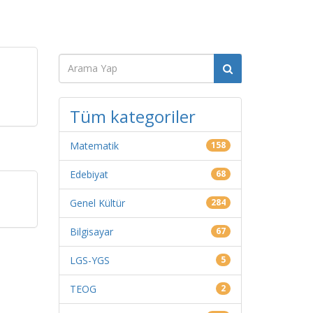
Tüm kategoriler
Matematik
158
Edebiyat
68
Genel Kültür
284
Bilgisayar
67
LGS-YGS
5
TEOG
2