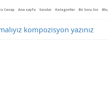
ru Cevap
Ana sayfa
Sorular
Kategoriler
Bir Soru Sor
Blo
zmalıyız kompozisyon yazınız