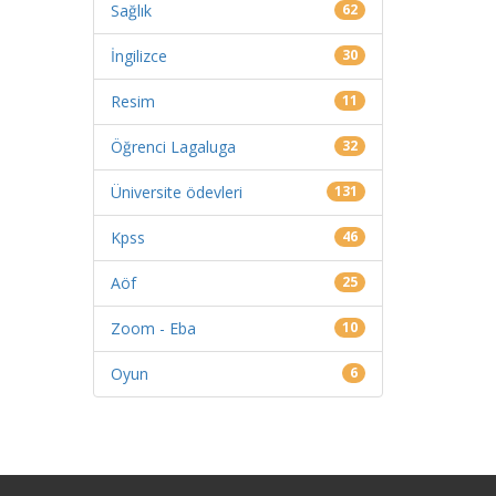
Sağlık
62
İngilizce
30
Resim
11
Öğrenci Lagaluga
32
Üniversite ödevleri
131
Kpss
46
Aöf
25
Zoom - Eba
10
Oyun
6