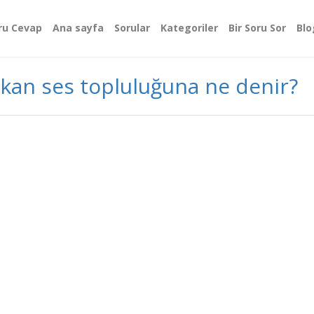
ru Cevap
Ana sayfa
Sorular
Kategoriler
Bir Soru Sor
Blo
ıkan ses topluluğuna ne denir?