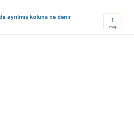
nde ayrılmış koluna ne denir
1
cevap