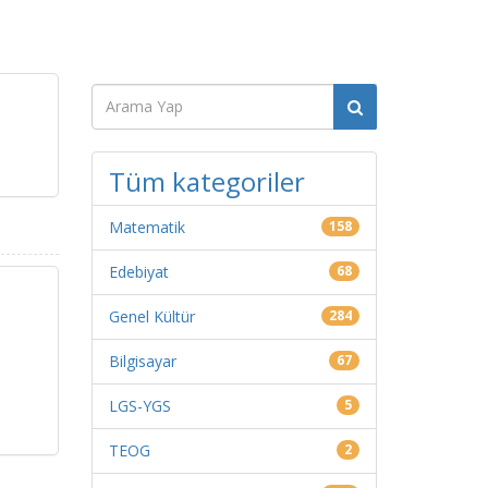
Tüm kategoriler
Matematik
158
Edebiyat
68
Genel Kültür
284
Bilgisayar
67
LGS-YGS
5
TEOG
2