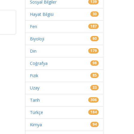
Sosyal Bilgiler
139
Hayat Bilgisi
30
Fen
187
Biyoloji
60
Din
179
Coğrafya
98
Fizik
85
Uzay
33
Tarih
306
Türkçe
184
Kimya
94