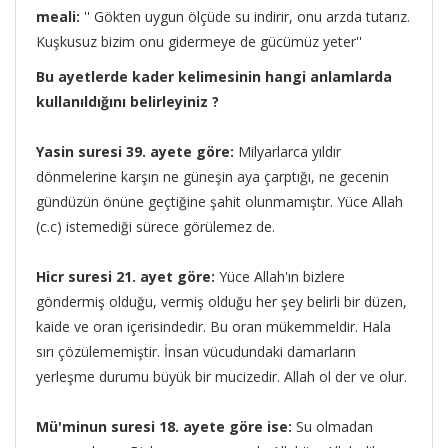
meali:
'' Gökten uygun ölçüde su indirir, onu arzda tutarız.
Kuşkusuz bizim onu gidermeye de gücümüz yeter''
Bu ayetlerde kader kelimesinin hangi anlamlarda
kullanıldığını belirleyiniz ?
Yasin suresi 39. ayete göre:
Milyarlarca yıldır
dönmelerine karşın ne güneşin aya çarptığı, ne gecenin
gündüzün önüne geçtiğine şahit olunmamıştır. Yüce Allah
(c.c) istemediği sürece görülemez de.
Hicr suresi 21. ayet göre:
Yüce Allah'ın bizlere
göndermiş olduğu, vermiş olduğu her şey belirli bir düzen,
kaide ve oran içerisindedir. Bu oran mükemmeldir. Hala
sırı çözülememiştir. İnsan vücudundaki damarların
yerleşme durumu büyük bir mucizedir. Allah ol der ve olur.
Mü'minun suresi 18. ayete göre ise:
Su olmadan