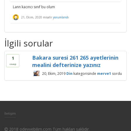
Lann kacıncı sınıf bu olum
21, Ekim, 2020
misafir
yorumlandı
İlgili sorular
Bakara suresi 261 265 ayetlerinin
1
mealini defterinize yazınız
cevap
20, Ekim, 2019
Din
kategorisinde
merve1
sordu
İletişim
2018 odevvebilim.com Tüm hakları saklıdır.