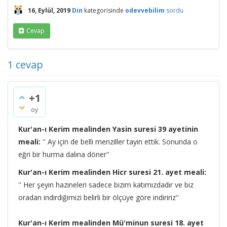
16, Eylül, 2019
Din
kategorisinde
odevvebilim
sordu
Cevap
1
cevap
+1
oy
Kur'an-ı Kerim mealinden Yasin suresi 39 ayetinin
meali:
'' Ay için de belli menziller tayin ettik. Sonunda o
eğri bir hurma dalına döner''
Kur'an-ı Kerim mealinden Hicr suresi 21. ayet meali:
'' Her şeyin hazineleri sadece bizim katımızdadır ve biz
oradan indirdiğimizi belirli bir ölçüye göre indiririz''
Kur'an-ı Kerim mealinden Mü'minun suresi 18. ayet