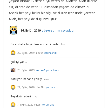
yaşam olmaz. Bizlere suyu veren de Allah'tır. Allah dilerse
alır, dilerse de verir. Su olmadan yaşam da olmaz idi.
Ancak her şeyi belirli bir ölçü ve düzen içerisinde yaratan
Allah, her şeyi de düşünmüştür.
16, Eylül, 2019
odevvebilim
cevapladı
Biraz daha bilgi olmasını tercih ederdim
22, Eylül, 2019
misafir
yorumlandı
çok iyi yaa ..
26, Eylül, 2019
merve1
yorumlandı
Katılıyorum sana çok iyi ⭐⭐⭐
27, Eylül, 2020
Hira Nur
yorumlandı
Teşekkür ederim ☺️
7, Ekim, 2020
misafir
yorumlandı