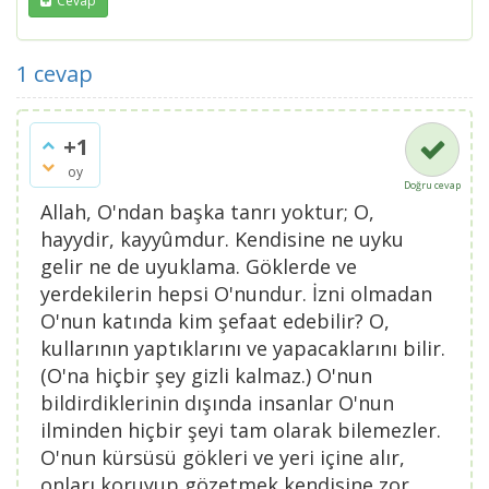
Cevap
1
cevap
+1
oy
Doğru cevap
Allah, O'ndan başka tanrı yoktur; O,
hayydir, kayyûmdur. Kendisine ne uyku
gelir ne de uyuklama. Göklerde ve
yerdekilerin hepsi O'nundur. İzni olmadan
O'nun katında kim şefaat edebilir? O,
kullarının yaptıklarını ve yapacaklarını bilir.
(O'na hiçbir şey gizli kalmaz.) O'nun
bildirdiklerinin dışında insanlar O'nun
ilminden hiçbir şeyi tam olarak bilemezler.
O'nun kürsüsü gökleri ve yeri içine alır,
onları koruyup gözetmek kendisine zor