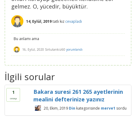
gelmez. O, yücedir, büyüktür.
14, Eylül, 2019
tatlı kız
cevapladı
Bu anlamı ama
16, Eylül, 2020
Sirtutankiz60
yorumlandı
İlgili sorular
Bakara suresi 261 265 ayetlerinin
1
mealini defterinize yazınız
cevap
20, Ekim, 2019
Din
kategorisinde
merve1
sordu