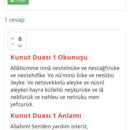
Cevap
1
cevap
0
oy
Kunut Duası 1 Okunuşu
Allâhümme innâ nesteînüke ve nestağfirüke
ve nestehdîke. Ve nü’minü bike ve netûbü
ileyke. Ve netevekkelü aleyke ve nüsnî
aleykel-hayra küllehû neşkürüke ve lâ
nekfürük ve nahleu ve netrükü men
yefcürük.
Kunut Duası 1 Anlamı
Allahım! Sen’den yardım isteriz,