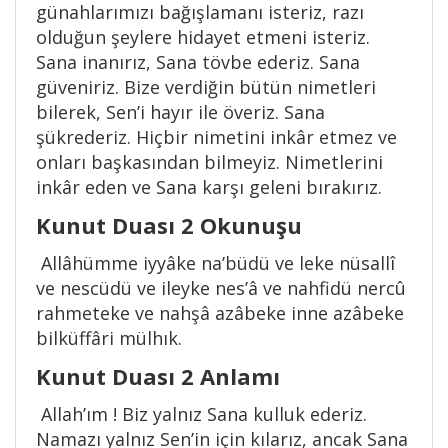
günahlarımızı bağışlamanı isteriz, razı
olduğun şeylere hidayet etmeni isteriz.
Sana inanırız, Sana tövbe ederiz. Sana
güveniriz. Bize verdiğin bütün nimetleri
bilerek, Sen’i hayır ile överiz. Sana
şükrederiz. Hiçbir nimetini inkâr etmez ve
onları başkasından bilmeyiz. Nimetlerini
inkâr eden ve Sana karşı geleni bırakırız.
Kunut Duası 2 Okunuşu
Allâhümme iyyâke na’büdü ve leke nüsallî
ve nescüdü ve ileyke nes’â ve nahfidü nercû
rahmeteke ve nahşâ azâbeke inne azâbeke
bilküffâri mülhık.
Kunut Duası 2 Anlamı
Allah’ım ! Biz yalnız Sana kulluk ederiz.
Namazı yalnız Sen’in için kılarız, ancak Sana