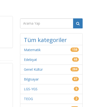
Tüm kategoriler
Matematik
158
Edebiyat
68
Genel Kültür
284
Bilgisayar
67
LGS-YGS
5
TEOG
2