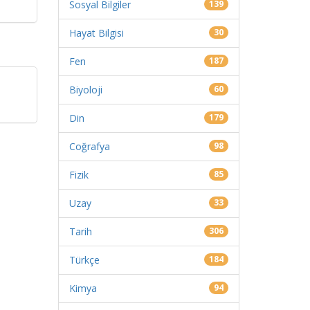
Sosyal Bilgiler
139
Hayat Bilgisi
30
Fen
187
Biyoloji
60
Din
179
Coğrafya
98
Fizik
85
Uzay
33
Tarih
306
Türkçe
184
Kimya
94