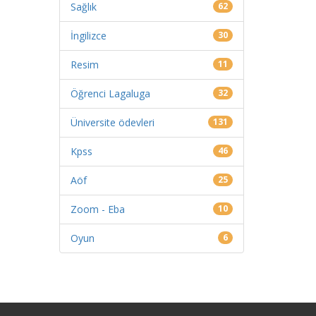
Sağlık
62
İngilizce
30
Resim
11
Öğrenci Lagaluga
32
Üniversite ödevleri
131
Kpss
46
Aöf
25
Zoom - Eba
10
Oyun
6