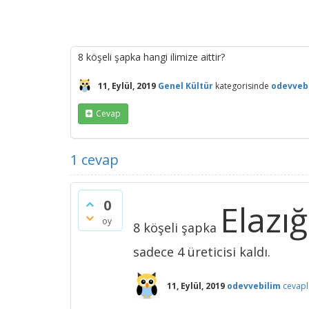
8 köşeli şapka hangi ilimize aittir?
11, Eylül, 2019
Genel Kültür
kategorisinde
odevveb
Cevap
1
cevap
0
Elazığ
oy
8 köşeli şapka
sadece 4 üreticisi kaldı.
11, Eylül, 2019
odevvebilim
cevapl