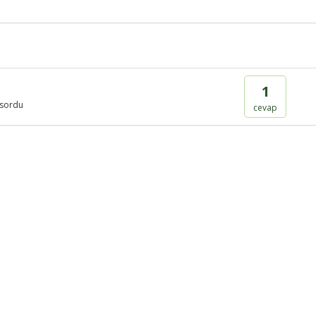
1
sordu
cevap