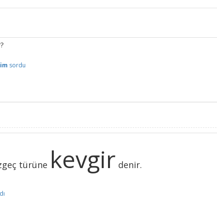
r?
lim
sordu
kevgir
üzgeç türüne
denir.
dı