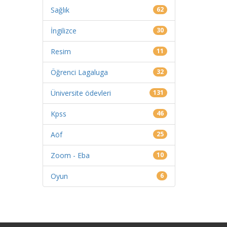
Sağlık
62
İngilizce
30
Resim
11
Öğrenci Lagaluga
32
Üniversite ödevleri
131
Kpss
46
Aöf
25
Zoom - Eba
10
Oyun
6