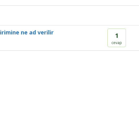
irimine ne ad verilir
1
cevap