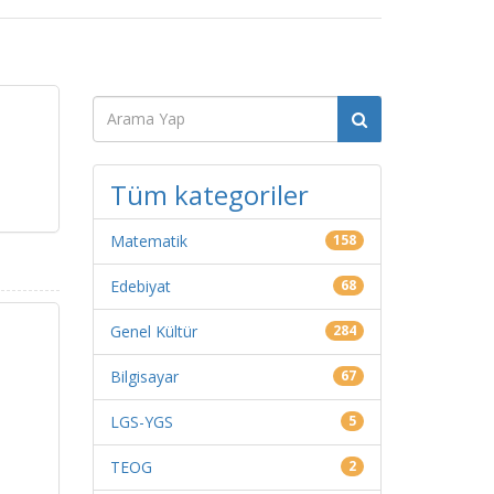
Tüm kategoriler
Matematik
158
Edebiyat
68
Genel Kültür
284
Bilgisayar
67
LGS-YGS
5
TEOG
2