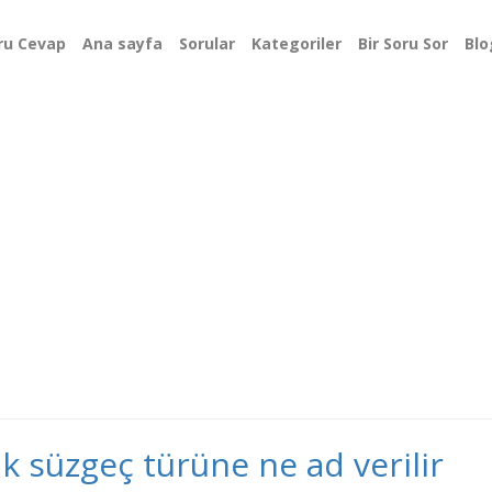
ru Cevap
Ana sayfa
Sorular
Kategoriler
Bir Soru Sor
Blo
k süzgeç türüne ne ad verilir