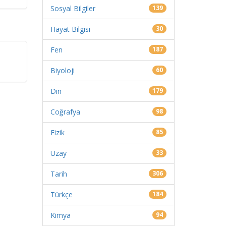
Sosyal Bilgiler
139
Hayat Bilgisi
30
Fen
187
Biyoloji
60
Din
179
Coğrafya
98
Fizik
85
Uzay
33
Tarih
306
Türkçe
184
Kimya
94