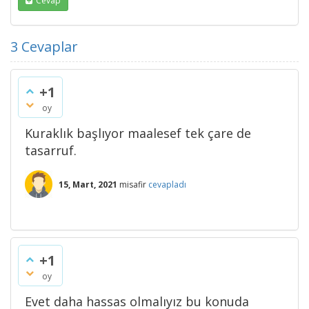
Cevap
3
Cevaplar
+1
oy
Kuraklık başlıyor maalesef tek çare de
tasarruf.
15, Mart, 2021
misafir
cevapladı
+1
oy
Evet daha hassas olmalıyız bu konuda