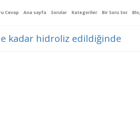
ru Cevap
Ana sayfa
Sorular
Kategoriler
Bir Soru Sor
Blo
 kadar hidroliz edildiğinde