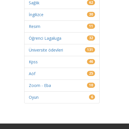
Sağlık
62
İngilizce
30
Resim
11
Öğrenci Lagaluga
32
Üniversite ödevleri
131
Kpss
46
Aöf
25
Zoom - Eba
10
Oyun
6