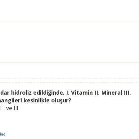
 hidroliz edildiğinde, I. Vitamin II. Mineral III.
ngileri kesinlikle oluşur?
I I ve III
ladı