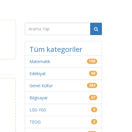
Tüm kategoriler
Matematik
158
Edebiyat
68
Genel Kültür
284
Bilgisayar
67
LGS-YGS
5
TEOG
2