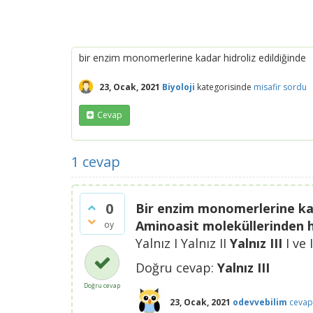
bir enzim monomerlerine kadar hidroliz edildiğinde
23, Ocak, 2021
Biyoloji
kategorisinde
misafir
sordu
Cevap
1
cevap
0
Bir enzim monomerlerine kadar
Aminoasit moleküllerinden ha
oy
Yalnız I Yalnız II
Yalnız III
I ve I
Doğru cevap:
Yalnız III
Doğru cevap
23, Ocak, 2021
odevvebilim
cevap