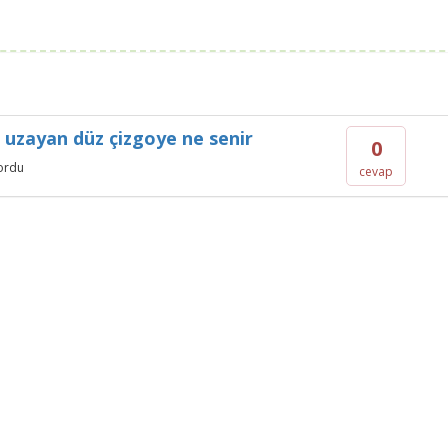
 uzayan düz çizgoye ne senir
0
ordu
cevap