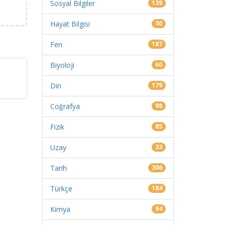
Sosyal Bilgiler
139
Hayat Bilgisi
30
Fen
187
Biyoloji
60
Din
179
Coğrafya
98
Fizik
85
Uzay
33
Tarih
306
Türkçe
184
Kimya
94