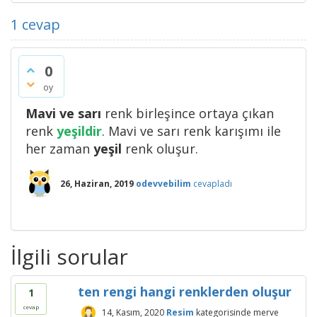
1
cevap
0
oy
Mavi ve sarı
renk birleşince ortaya çıkan
renk
yeşildir
. Mavi ve sarı renk karışımı ile
her zaman
yeşil
renk oluşur.
26, Haziran, 2019
odevvebilim
cevapladı
İlgili sorular
ten rengi hangi renklerden oluşur
1
cevap
14, Kasım, 2020
Resim
kategorisinde
merve