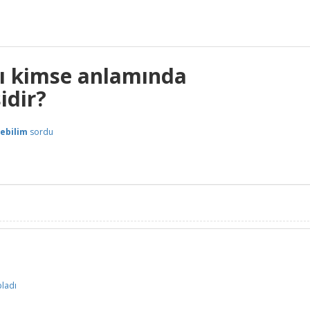
klı kimse anlamında
idir?
ebilim
sordu
ladı