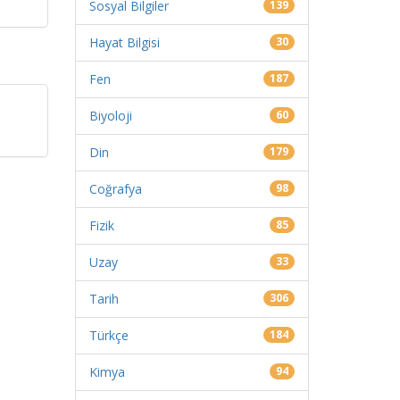
Sosyal Bilgiler
139
Hayat Bilgisi
30
Fen
187
Biyoloji
60
Din
179
Coğrafya
98
Fizik
85
Uzay
33
Tarih
306
Türkçe
184
Kimya
94