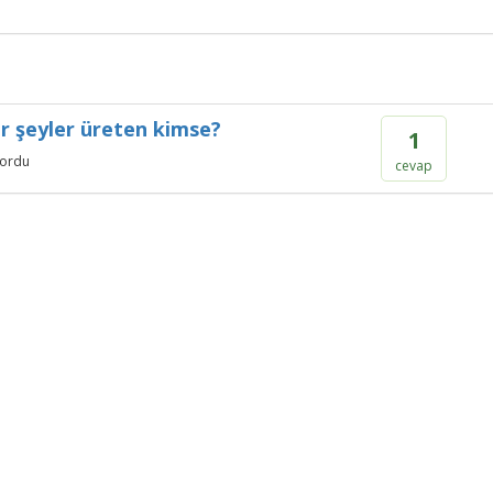
ir şeyler üreten kimse?
1
ordu
cevap