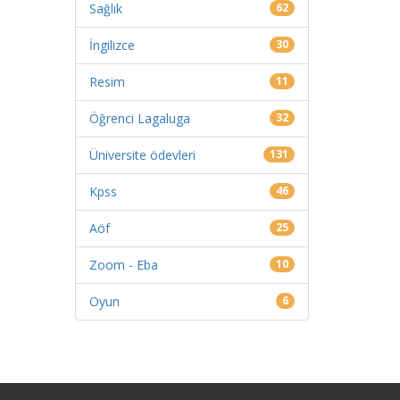
Sağlık
62
İngilizce
30
Resim
11
Öğrenci Lagaluga
32
Üniversite ödevleri
131
Kpss
46
Aöf
25
Zoom - Eba
10
Oyun
6