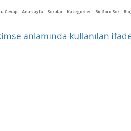
ru Cevap
Ana sayfa
Sorular
Kategoriler
Bir Soru Sor
Blo
 kimse anlamında kullanılan ifad