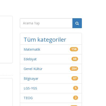
Tüm kategoriler
Matematik
158
Edebiyat
68
Genel Kültür
284
Bilgisayar
67
LGS-YGS
5
TEOG
2