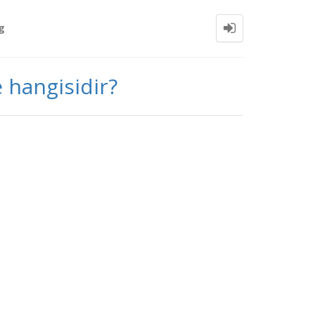
g
e hangisidir?