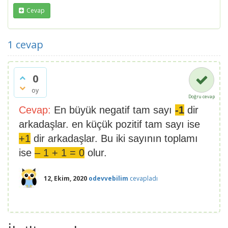
Cevap
1
cevap
0
oy
Doğru cevap
Cevap:
En büyük negatif tam sayı
-1
dir
arkadaşlar. en küçük pozitif tam sayı ise
+1
dir arkadaşlar. Bu iki sayının toplamı
ise
– 1 + 1 = 0
olur.
12, Ekim, 2020
odevvebilim
cevapladı