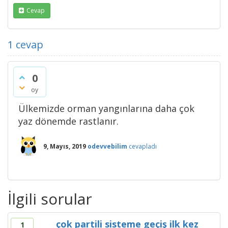
Cevap
1
cevap
0
oy
Ülkemizde orman yangınlarına daha çok
yaz dönemde rastlanır.
9, Mayıs, 2019
odevvebilim
cevapladı
İlgili sorular
çok partili sisteme geçiş ilk kez
1