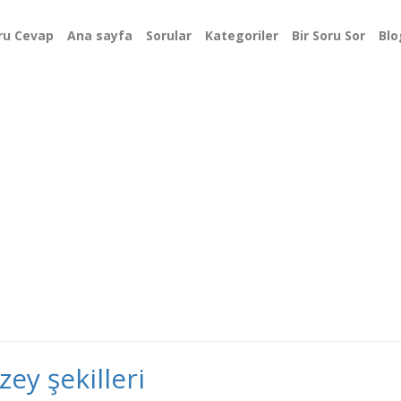
ru Cevap
Ana sayfa
Sorular
Kategoriler
Bir Soru Sor
Blo
ey şekilleri