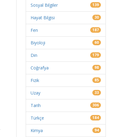
Sosyal Bilgiler
139
Hayat Bilgisi
30
Fen
187
Biyoloji
60
Din
179
Coğrafya
98
Fizik
85
Uzay
33
Tarih
306
Türkçe
184
Kimya
94