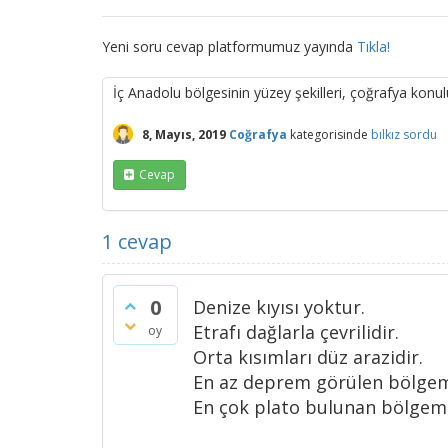
Yeni soru cevap platformumuz yayında
Tıkla!
İç Anadolu bölgesinin yüzey şekilleri, çoğrafya konul
8, Mayıs, 2019
Coğrafya
kategorisinde
bılkız
sordu
Cevap
1
cevap
0
Denize kıyısı yoktur.
Etrafı dağlarla çevrilidir.
oy
Orta kısımları düz arazidir.
En az deprem görülen bölgem
En çok plato bulunan bölgemi