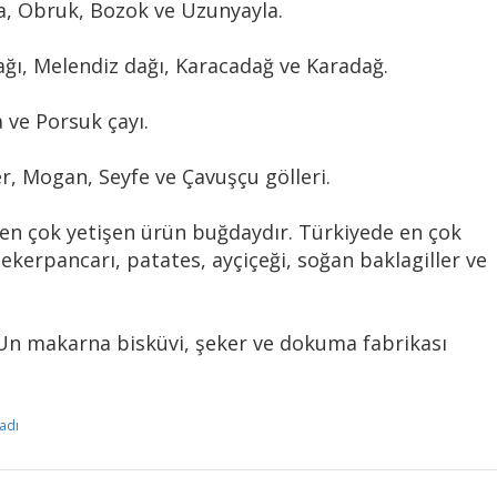
a, Obruk, Bozok ve Uzunyayla.
dağı, Melendiz dağı, Karacadağ ve Karadağ.
a ve Porsuk çayı.
er, Mogan, Seyfe ve Çavuşçu gölleri.
 en çok yetişen ürün buğdaydır. Türkiyede en çok
Şekerpancarı, patates, ayçiçeği, soğan baklagiller ve
. Un makarna bisküvi, şeker ve dokuma fabrikası
adı