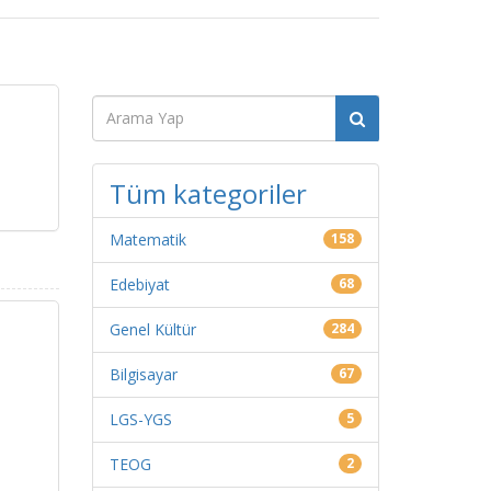
Tüm kategoriler
Matematik
158
Edebiyat
68
Genel Kültür
284
Bilgisayar
67
LGS-YGS
5
TEOG
2