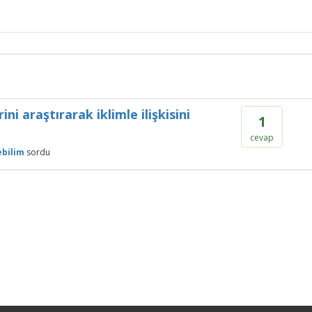
ni araştırarak iklimle ilişkisini
1
cevap
bilim
sordu