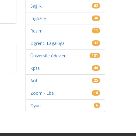
Sağlık
62
İngilizce
30
Resim
11
Öğrenci Lagaluga
32
Üniversite ödevleri
131
Kpss
46
Aöf
25
Zoom - Eba
10
Oyun
6