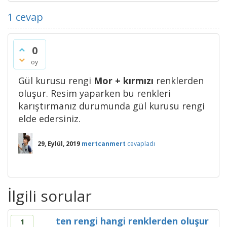
1
cevap
0
oy
Gül kurusu rengi
Mor + kırmızı
renklerden
oluşur. Resim yaparken bu renkleri
karıştırmanız durumunda gül kurusu rengi
elde edersiniz.
29, Eylül, 2019
mertcanmert
cevapladı
İlgili sorular
ten rengi hangi renklerden oluşur
1