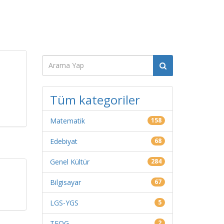
Tüm kategoriler
Matematik
158
Edebiyat
68
Genel Kültür
284
Bilgisayar
67
LGS-YGS
5
TEOG
2