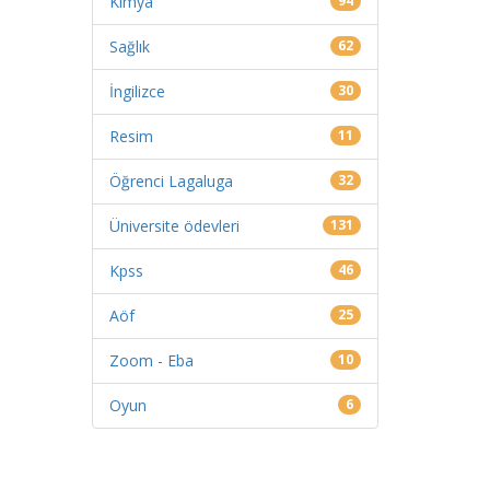
Kimya
94
Sağlık
62
İngilizce
30
Resim
11
Öğrenci Lagaluga
32
Üniversite ödevleri
131
Kpss
46
Aöf
25
Zoom - Eba
10
Oyun
6