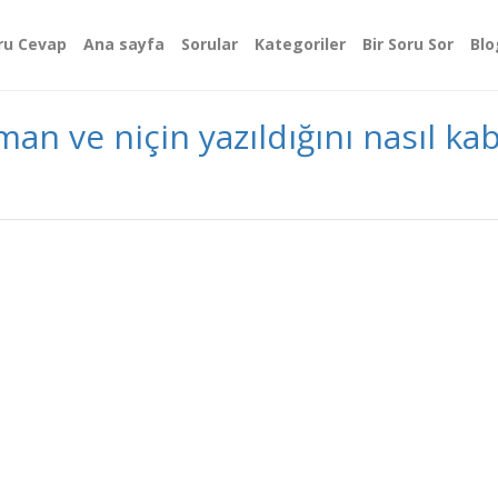
ru Cevap
Ana sayfa
Sorular
Kategoriler
Bir Soru Sor
Blo
man ve niçin yazıldığını nasıl kab