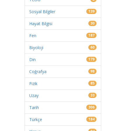
Sosyal Bilgiler
139
Hayat Bilgisi
30
Fen
187
Biyoloji
60
Din
179
Coğrafya
98
Fizik
85
Uzay
33
Tarih
306
Türkçe
184