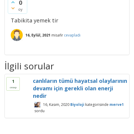
0
oy
Tabikita yemek tir
16, Eylül, 2021
misafir
cevapladı
İlgili sorular
canlıların tümü hayatsal olaylarının
1
devamı için gerekli olan enerji
cevap
nedir
16, Kasım, 2020
Biyoloji
kategorisinde
merve1
sordu