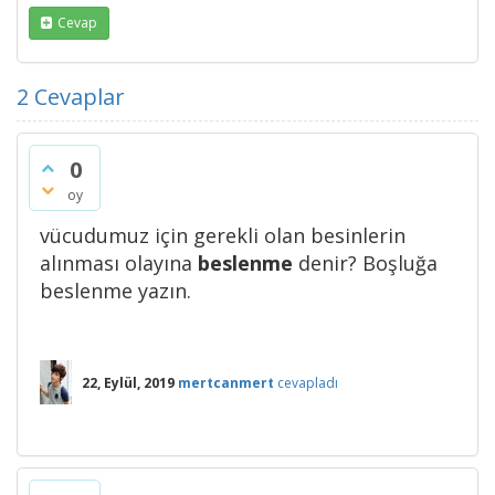
Cevap
2
Cevaplar
0
oy
vücudumuz için gerekli olan besinlerin
alınması olayına
beslenme
denir? Boşluğa
beslenme yazın.
22, Eylül, 2019
mertcanmert
cevapladı