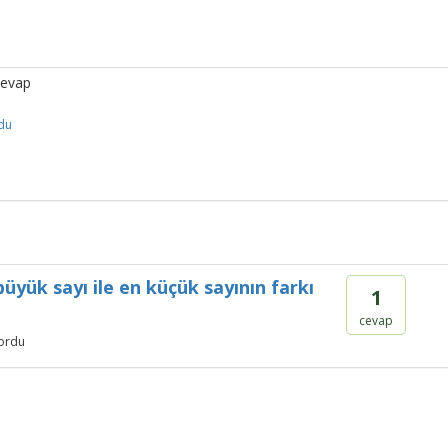
cevap
du
üyük sayı ile en küçük sayının farkı
1
cevap
ordu