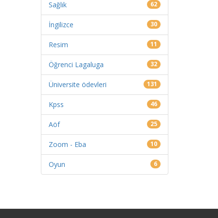
Sağlık
62
İngilizce
30
Resim
11
Öğrenci Lagaluga
32
Üniversite ödevleri
131
Kpss
46
Aöf
25
Zoom - Eba
10
Oyun
6