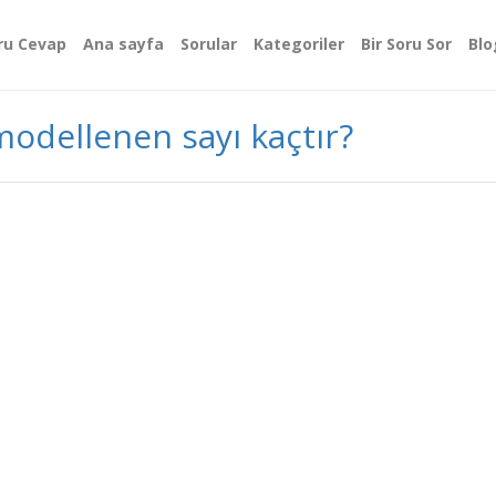
ru Cevap
Ana sayfa
Sorular
Kategoriler
Bir Soru Sor
Blo
 modellenen sayı kaçtır?