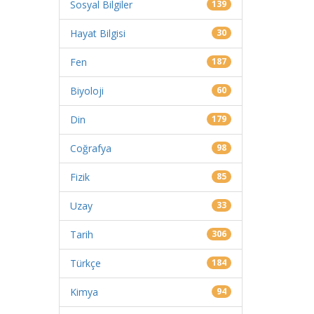
Sosyal Bilgiler
139
Hayat Bilgisi
30
Fen
187
Biyoloji
60
Din
179
Coğrafya
98
Fizik
85
Uzay
33
Tarih
306
Türkçe
184
Kimya
94