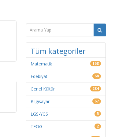
Tüm kategoriler
Matematik
158
Edebiyat
68
Genel Kültür
284
Bilgisayar
67
LGS-YGS
5
TEOG
2