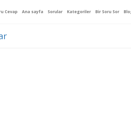
ru Cevap
Ana sayfa
Sorular
Kategoriler
Bir Soru Sor
Blo
ar