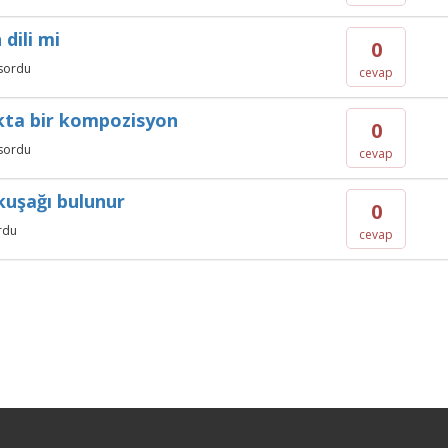
 dili mi
0
sordu
cevap
ukta bir kompozisyon
0
sordu
cevap
kuşağı bulunur
0
rdu
cevap