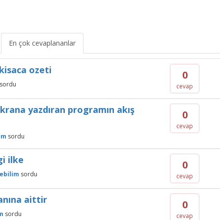
En çok cevaplananlar
kisaca ozeti
0
sordu
cevap
 ekrana yazdıran programın akış
0
cevap
im
sordu
i ilke
0
ebilim
sordu
cevap
anına aittir
0
m
sordu
cevap