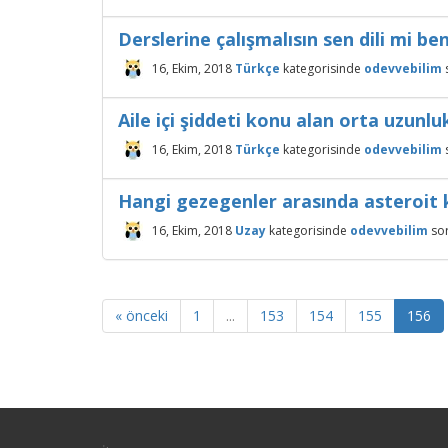
Derslerine çalışmalısın sen dili mi ben
16, Ekim, 2018
Türkçe
kategorisinde
odevvebilim
Aile içi şiddeti konu alan orta uzunl
16, Ekim, 2018
Türkçe
kategorisinde
odevvebilim
Hangi gezegenler arasında asteroit 
16, Ekim, 2018
Uzay
kategorisinde
odevvebilim
so
« önceki
1
...
153
154
155
156