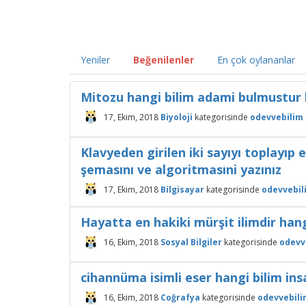
Yeniler
Beğenilenler
En çok oylananlar
Mitozu hangi bilim adami bulmustur 
17, Ekim, 2018
Biyoloji
kategorisinde
odevvebilim
Klavyeden girilen iki sayıyı toplayıp
şemasını ve algoritmasıni yazınız
17, Ekim, 2018
Bilgisayar
kategorisinde
odevvebil
Hayatta en hakiki mürşit ilimdir hang
16, Ekim, 2018
Sosyal Bilgiler
kategorisinde
odevv
cihannüma isimli eser hangi bilim ins
16, Ekim, 2018
Coğrafya
kategorisinde
odevvebili