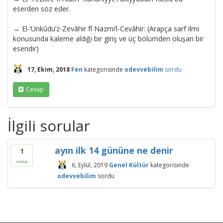
eserden söz eder.
→ El-‘Unkûdu’z-Zevâhir fî Nazmi’l-Cevâhir: (Arapça sarf ilmi
konusunda kaleme aldığı bir giriş ve üç bölümden oluşan bir
eseridir)
17, Ekim, 2018
Fen
kategorisinde
odevvebilim
sordu
Cevap
İlgili sorular
ayın ilk 14 gününe ne denir
1
cevap
6, Eylül, 2019
Genel Kültür
kategorisinde
odevvebilim
sordu