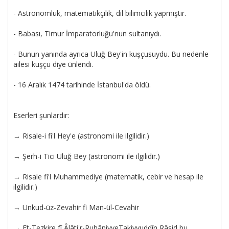
- Astronomluk, matematikçilik, dil bilimcilik yapmıştır.
- Babası, Timur İmparatorluğu'nun sultanıydı.
- Bunun yanında ayrıca Uluğ Bey'in kuşçusuydu. Bu nedenle
ailesi kuşçu diye ünlendi.
- 16 Aralık 1474 tarihinde İstanbul'da öldü.
Eserleri şunlardır:
→ Risale-i fi'l Hey'e (astronomi ile ilgilidir.)
→ Şerh-i Tici Uluğ Bey (astronomi ile ilgilidir.)
→ Risale fi'l Muhammediye (matematik, cebir ve hesap ile
ilgilidir.)
→ Unkud-üz-Zevahir fi Man-ül-Cevahir
→ Et-Tezkire fî Âlâti'r-RuhâniyyeTakiyyuddîn Râsid bu